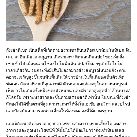
ถั่งเช่าทิเบต เป็นเห็ดที่เกิดตามธรรมชาติบนเทือกเขาหิมะในทิเบต จีน
เนปาล อินเดีย และภูฏาน เกิดจากการที่หนอนกินสปอร์ของเห็ดถั่ง
เช่าเข้าไป เมื่อหนอนไชลงไปในพื้นดิน สปอร์ก็ค่อยๆเติบโตไปใน
เวลาเดียวกัน จนกระทั่งมีเส้นใยออกมาอย่างสมบูรณ์หนอนก็จะตาย
ดอกจะเจริญสูงขึ้นจนพ้นพื้นดินให้ชาวบ้านในพื้นที่มองเห็นตัวเห็ด
ชัดเจน ถั่งเช่าทิเบตที่คุณภาพดี ตัวหนอนจะต้องอยู่ในสภาพสมบูรณ์
เห็ดยาวไม่เกินครึ่งหนึ่งของตัวหนอน และมีราคาสูงสุดที่ 2 ล้านบาท/
กิโลกรัม เพราะหายากและขึ้นตามธรรมชาติเท่านั้น ในขณะที่ถั่งเช่า
สีทองไม่ได้ขึ้นตามที่สูง สามารถหาได้ทั้งในเอเชีย อเมริกา และยุโรป
และปัจจุบันสามารถเพาะเลี้ยงในห้องทดลองที่ได้มาตรฐาน
แต่แม้ถั่งเช่าสีทองราคาถูกกว่า เพราะสามารถเพาะเลี้ยงได้ แต่สาร
อาหารและคุณประโยชน์ที่ให้นั้นไม่ได้น้อยไปกว่าถั่งเช่าทิเบตเลย
โดยเฉพาะอย่างยิ่งสารคอร์ไดเซปิน (Cordycepin) ที่มีมากกว่าถั่งเช่า